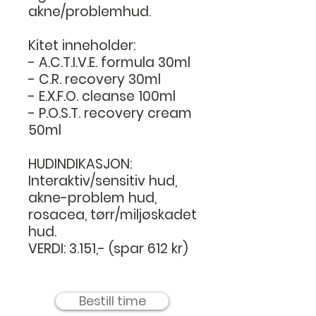
akne/problemhud.
Kitet inneholder:
- A.C.T.I.V.E. formula 30ml
- C.R. recovery 30ml
- E.X.F.O. cleanse 100ml
- P.O.S.T. recovery cream
50ml
HUDINDIKASJON:
Interaktiv/sensitiv hud,
akne-problem hud,
rosacea, tørr/miljøskadet
hud.
VERDI: 3.151,- (spar 612 kr)
Bestill time