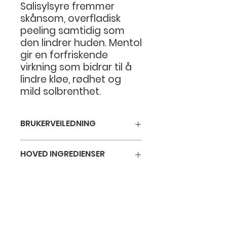
Salisylsyre fremmer
skånsom, overfladisk
peeling samtidig som
den lindrer huden. Mentol
gir en forfriskende
virkning som bidrar til å
lindre kløe, rødhet og
mild solbrenthet.
BRUKERVEILEDNING
Påfør på leppene så ofte daglig
HOVED INGREDIENSER
som nødvendig for å
gjenopprette, beskytte eller
Shea butter.
vedlikeholde sunn hud.
Bisabolol.
Salicylic acid.
Bestill time
Retinyl Palmitate.
Vitamin E.