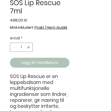
SOS Lip Rescue
7ml
Pris
498,00 kr
MVA Inkludert
|
Frakt / Hent i butikk
Antall
*
Legg til i handlekurv
SOS Lip Rescue er en
leppebalsam med
multifunksjonelle
ingredienser som lindrer,
reparerer, gir næring til
og beskytter irriterte,