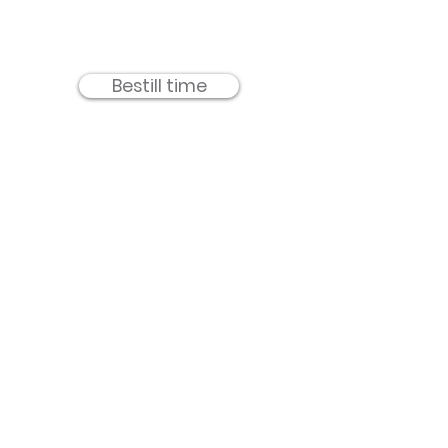
er absorbert. Fortsett med
Eksosomer
anbefalte pHformula-
Mikrospikler
produkter. Bruk: Morgen, kveld og
Hyaluronsyrekompleks
etter behov.
Bestill time
TemaHud AS -
Holmen Senter
Meld deg på for 
nyheter og 
inspirasjon!
E-post
*