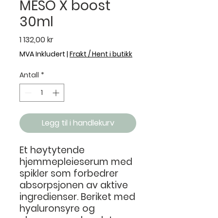
MESO X boost
30ml
Pris
1 132,00 kr
MVA Inkludert
|
Frakt / Hent i butikk
Antall
*
Legg til i handlekurv
Et høytytende
hjemmepleieserum med
spikler som forbedrer
absorpsjonen av aktive
ingredienser. Beriket med
hyaluronsyre og