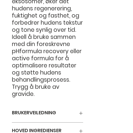
eksosomer, øker det
hudens regenerering,
fuktighet og fasthet, og
forbedrer hudens tekstur
og tone synlig over tid.
Ideell å bruke sammen
med din foreskrevne
pHformula recovery eller
active formula for å
optimalisere resultater
og støtte hudens
behandlingsprosess.
Trygg å bruke av
gravide.
BRUKERVEILEDNING
Påfør 1–2 pump på tørr, ren hud.
HOVED INGREDIENSER
Masser forsiktig inn i huden til det