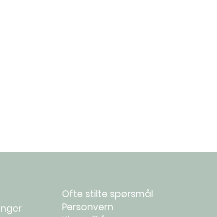
A, Trehalose, Biosaccharide
odium Hyaluronate, Maltose,
Ofte stilte spørsmål
Personvern
inger