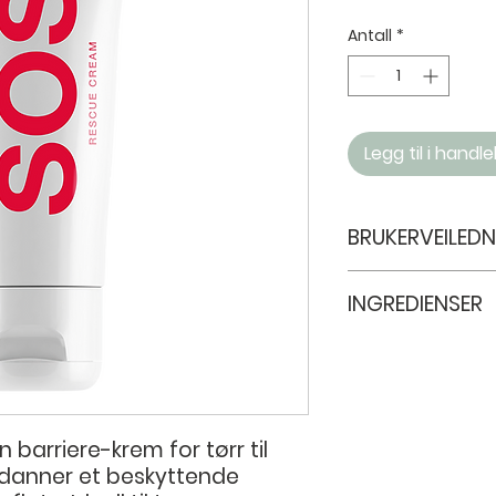
Antall
*
Legg til i handl
BRUKERVEILED
Brukes som en dag
INGREDIENSER
Aqua (Water), Glyc
Triglyceride, Dicap
Cetearyl Alcohol, Pa
100 Stearate, Pota
Glycerin, Phenoxyet
barriere-krem for tørr til
Acid, Fructose, So
 danner et beskyttende
Acetate, Urea, Ethy