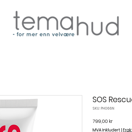
SOS Resc
SKU: PH066N
Pris
799,00 kr
MVA Inkludert
|
Frakt