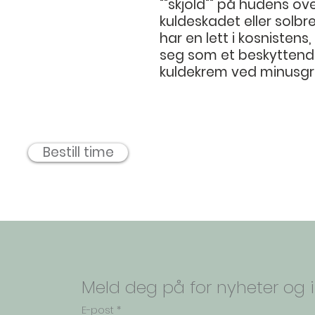
""skjold"" på hudens overf
kuldeskadet eller solb
har en lett i kosnistens
seg som et beskyttend
kuldekrem ved minusgr
Bestill time
Meld deg på for nyheter og i
E-post
*