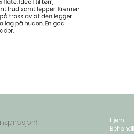
late. Ideell til tørr,
Lactate, Sodium PC
rent hud samt lepper. Kremen
Gum-4, Glucose, S
, på tross av at den legger
Sodium Chloride.
e lag på huden. En god
ader.
TemaHud AS - Holmen Senter
Hjem
nspirasjon!
Behandl