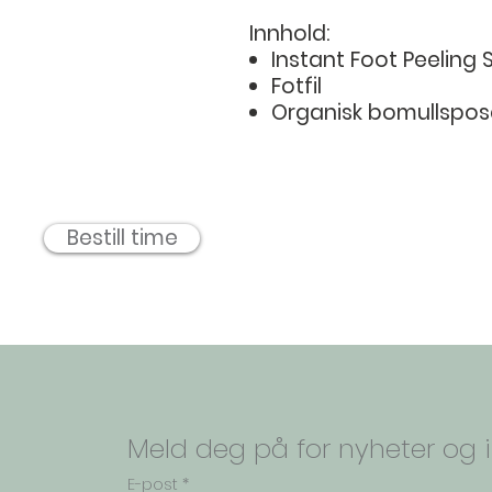
Innhold:
Instant Foot Peeling 
Fotfil
Organisk bomullspos
Bestill time
Meld deg på for nyheter og i
E-post
*