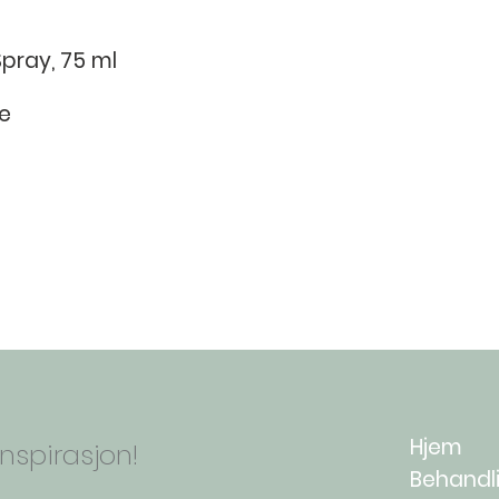
Eucaluptus Globul
Virginia Extract Ca
Limonene Citral Ger
Spray, 75 ml
Phenoxyethanol P
Benzoate
e
TemaHud AS - Holmen Senter
Hjem
nspirasjon!
Behandl