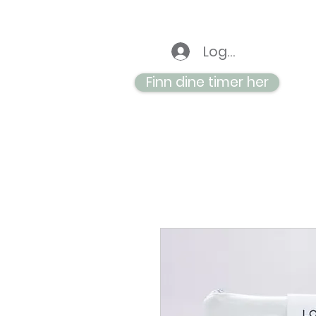
Logg inn
Finn dine timer her