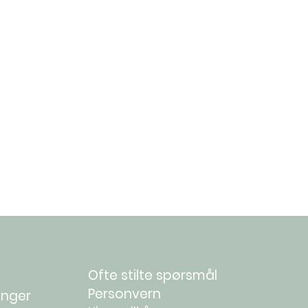
us Leaf Extract Hamamelis
prylyl Glycol Parfum Linalool
aniol Citric Acid
otassium Sorbate Sodium
Ofte stilte spørsmål
Personvern
inger