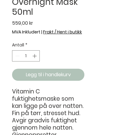
Overnight Mask
50ml
Pris
559,00 kr
MVA Inkludert
|
Frakt / Hent i butikk
Antall
*
Legg til i handlekurv
Vitamin C
fuktighetsmaske som
kan ligge på over natten.
Fin på tørr, stresset hud.
Avgir gradvis fuktighet
gjennom hele natten.
Gjennoppretter