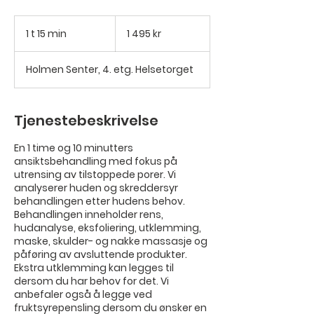
1 495
norske
1 t 15 min
1
1 495 kr
kroner
1
5
Holmen Senter, 4. etg. Helsetorget
m
i
n
Tjenestebeskrivelse
En 1 time og 10 minutters
ansiktsbehandling med fokus på
utrensing av tilstoppede porer. Vi
analyserer huden og skreddersyr
behandlingen etter hudens behov.
Behandlingen inneholder rens,
hudanalyse, eksfoliering, utklemming,
maske, skulder- og nakke massasje og
påføring av avsluttende produkter.
Ekstra utklemming kan legges til
dersom du har behov for det. Vi
anbefaler også å legge ved
fruktsyrepensling dersom du ønsker en