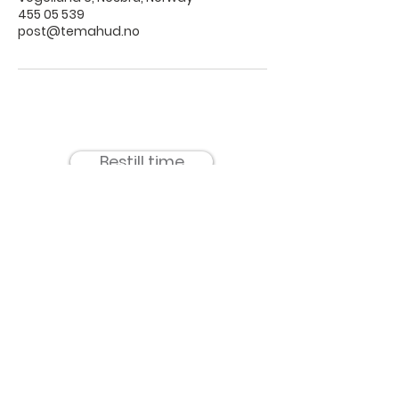
455 05 539
post@temahud.no
Bestill time
TemaHud AS -
Holmen Senter
Meld deg på for 
nyheter og 