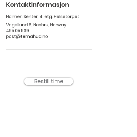
Kontaktinformasjon
Holmen Senter, 4. etg. Helsetorget
Vogellund 6, Nesbru, Norway
455 05 539
post@temahud.no
Bestill time
TemaHud AS -
Holmen Senter