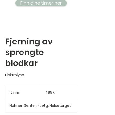
Finn dine timer her
Fjerning av
sprengte
blodkar
Elektrolyse
485
norske
15 min
1
485 kr
kroner
5
m
Holmen Senter, 4. etg. Helsetorget
i
n