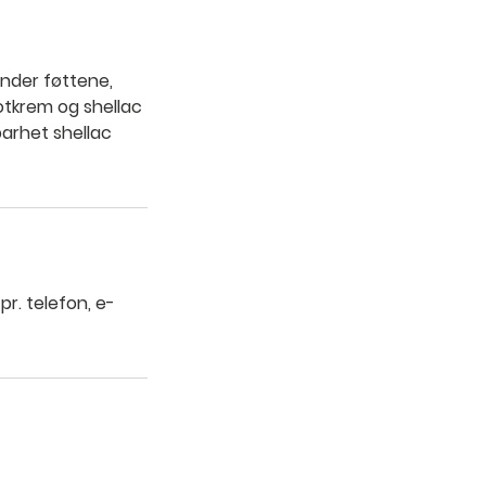
under føttene,
fotkrem og shellac
barhet shellac
pr. telefon, e-