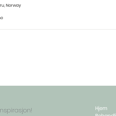
bru, Norway
no
TemaHud AS - Holmen Senter
Hjem
nspirasjon!
Behandl