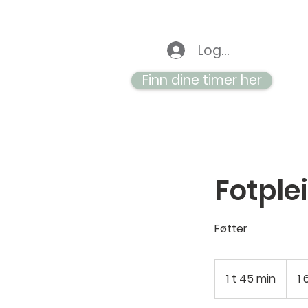
Logg inn
Finn dine timer her
Fotplei
Føtter
1 600
norske
1 t 45 min
1
1 
kroner
4