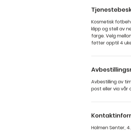
5
m
Tjenestebesk
i
Kosmetisk fotbeha
n
klipp og stell av
farge. Velg mello
føtter opptil 4 uke
Avbestillings
Avbestilling av ti
post eller via vår 
Kontaktinfo
Holmen Senter, 4.