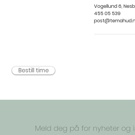
Vogellund 6, Nes
455 05 539
post@temahud.
Bestill time
Meld deg på for nyheter og i