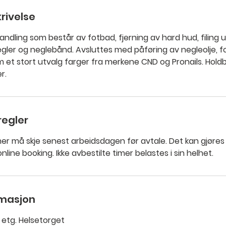
rivelse
ndling som består av fotbad, fjerning av hard hud, filing 
 negler og neglebånd. Avsluttes med påføring av negleolje, 
m et stort utvalg farger fra merkene CND og Pronails. Hold
r.
regler
mer må skje senest arbeidsdagen før avtale. Det kan gjøres 
online booking. Ikke avbestilte timer belastes i sin helhet.
rmasjon
 etg. Helsetorget