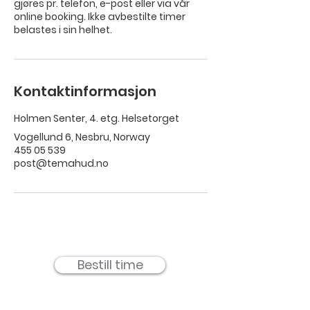
gjøres pr. telefon, e-post eller via vår
online booking. Ikke avbestilte timer
belastes i sin helhet.
Kontaktinformasjon
Holmen Senter, 4. etg. Helsetorget
Vogellund 6, Nesbru, Norway
455 05 539
post@temahud.no
Bestill time
TemaHud AS -