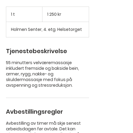
1 250
norske
1 t
1
1 250 kr
kroner
Holmen Senter, 4. etg. Helsetorget
Tjenestebeskrivelse
55 minutters velværemassasje
inkludert fremside og bakside bein,
armer, rygg, nakke- og
skuldermassasje med fokus på
avspenning og stressreduksjon.
Avbestillingsregler
Avbestilling av timer må skje senest
arbeidsdagen før avtale. Det kan