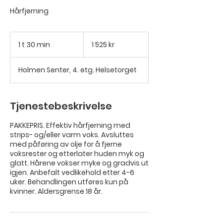
Hårfjerning
1 525
norske
1 t 30 min
1
1 525 kr
kroner
3
0
Holmen Senter, 4. etg. Helsetorget
m
i
n
Tjenestebeskrivelse
PAKKEPRIS. Effektiv hårfjerning med
strips- og/eller varm voks. Avsluttes
med påføring av olje for å fjerne
voksrester og etterlater huden myk og
glatt. Hårene vokser myke og gradvis ut
igjen. Anbefalt vedlikehold etter 4-6
uker. Behandlingen utføres kun på
kvinner. Aldersgrense 18 år.