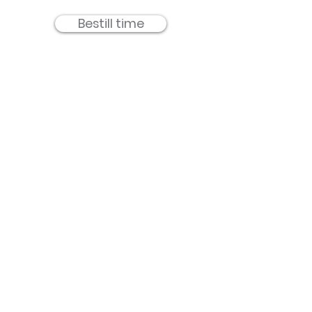
Bestill time
TemaHud AS -
Holmen Senter
Meld deg på for 
nyheter og 
inspirasjon!
E-post
*
Send inn